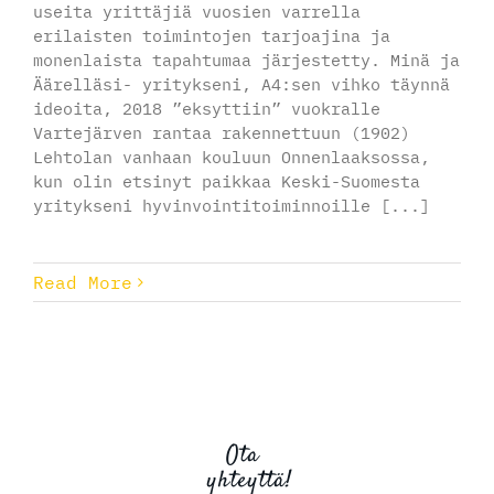
useita yrittäjiä vuosien varrella
erilaisten toimintojen tarjoajina ja
monenlaista tapahtumaa järjestetty. Minä ja
Äärelläsi- yritykseni, A4:sen vihko täynnä
ideoita, 2018 ”eksyttiin” vuokralle
Vartejärven rantaa rakennettuun (1902)
Lehtolan vanhaan kouluun Onnenlaaksossa,
kun olin etsinyt paikkaa Keski-Suomesta
yritykseni hyvinvointitoiminnoille [...]
Read More
Ota
yhteyttä!