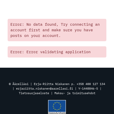
Error: No data found, Try connecting an
account first and make sure you have
posts on your account.
Error: Error validating application
© Äärelläsi | Erja-Riitta Niskanen p. +358 400 127 134
| erjariitta.niskanen@aarellasi.fi | Y-1448846-5 |
Tietosuojaseloste
|
Maksu- ja toimitusehdot