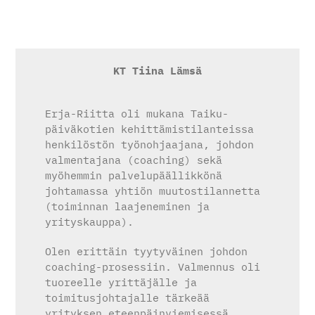
KT Tiina Lämsä
Erja-Riitta oli mukana Taiku-
päiväkotien kehittämistilanteissa
henkilöstön työnohjaajana, johdon
valmentajana (coaching) sekä
myöhemmin palvelupäällikkönä
johtamassa yhtiön muutostilannetta
(toiminnan laajeneminen ja
yrityskauppa).
Olen erittäin tyytyväinen johdon
coaching-prosessiin. Valmennus oli
tuoreelle yrittäjälle ja
toimitusjohtajalle tärkeää
yrityksen eteenpäinviemisessä,