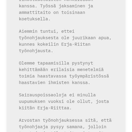
kanssa. Työssä jaksaminen ja
ammattitaito on toisinaan
koetuksella.
Aiemmin tuntui, ettei
työnohjauksesta ole juurikaan apua,
kunnes kokeilin Erja-Riitan
työnohjausta.
Olemme tapaamisilla pystynyt
kehittämään erilaisia menetelmiä
toimia haastavassa työympäristössä
haastavien ihmisten kanssa.
Sairauspoissaoloja ei minulla
uupumuksen vuoksi ole ollut, josta
kiitän Erja-Riittaa.
Arvostan työnohjauksessa sitä, että
työnohjaaja pysyy samana, jolloin