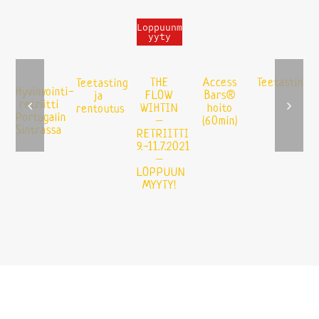
Loppuunm
yyty
THE
Access
Teetasting
Teetasting
Hyvinvointi-
FLOW
Bars®
ja
retriitti
WIHTIN
hoito
rentoutus
Portugalin
–
(60min)
Sintrassa
RETRIITTI
9.-11.7.2021
–
LOPPUUN
MYYTY!