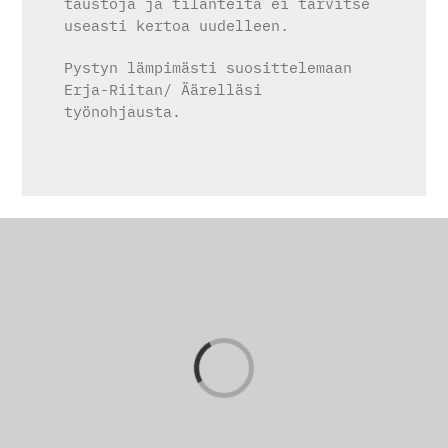
taustoja ja tilanteita ei tarvitse
useasti kertoa uudelleen.
Pystyn lämpimästi suosittelemaan
Erja-Riitan/ Äärelläsi
työnohjausta.
Loading...