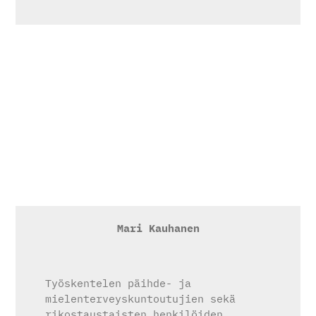
Mari Kauhanen
Työskentelen päihde- ja
mielenterveyskuntoutujien sekä
rikostaustaisten henkilöiden