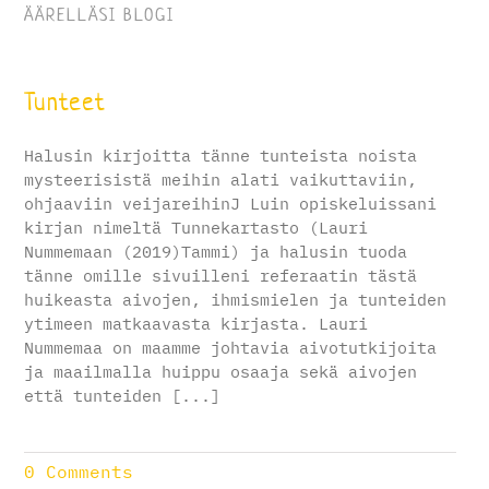
ÄÄRELLÄSI BLOGI
Tunteet
Halusin kirjoitta tänne tunteista noista
mysteerisistä meihin alati vaikuttaviin,
ohjaaviin veijareihinJ Luin opiskeluissani
kirjan nimeltä Tunnekartasto (Lauri
Nummemaan (2019)Tammi) ja halusin tuoda
tänne omille sivuilleni referaatin tästä
huikeasta aivojen, ihmismielen ja tunteiden
ytimeen matkaavasta kirjasta. Lauri
Nummemaa on maamme johtavia aivotutkijoita
ja maailmalla huippu osaaja sekä aivojen
että tunteiden [...]
0 Comments