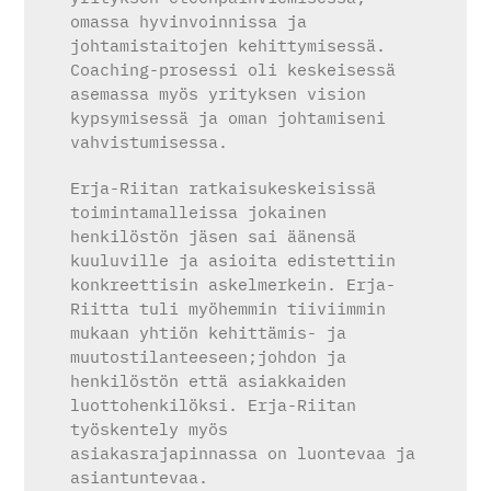
omassa hyvinvoinnissa ja
johtamistaitojen kehittymisessä.
Coaching-prosessi oli keskeisessä
asemassa myös yrityksen vision
kypsymisessä ja oman johtamiseni
vahvistumisessa.
Erja-Riitan ratkaisukeskeisissä
toimintamalleissa jokainen
henkilöstön jäsen sai äänensä
kuuluville ja asioita edistettiin
konkreettisin askelmerkein. Erja-
Riitta tuli myöhemmin tiiviimmin
mukaan yhtiön kehittämis- ja
muutostilanteeseen;johdon ja
henkilöstön että asiakkaiden
luottohenkilöksi. Erja-Riitan
työskentely myös
asiakasrajapinnassa on luontevaa ja
asiantuntevaa.