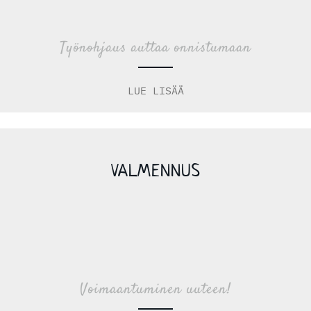
Työnohjaus auttaa onnistumaan
LUE LISÄÄ
VALMENNUS
Voimaantuminen uuteen!