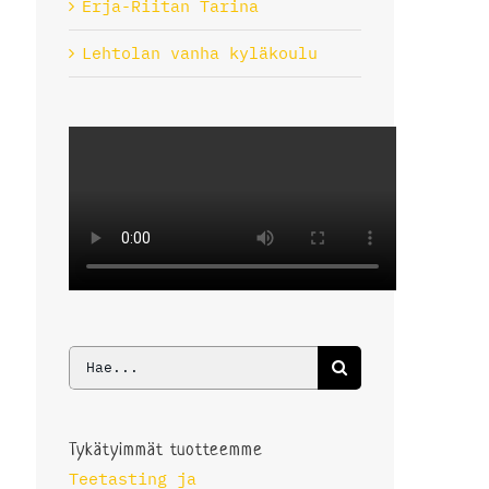
Erja-Riitan Tarina
Lehtolan vanha kyläkoulu
Etsi
...
Tykätyimmät tuotteemme
Teetasting ja