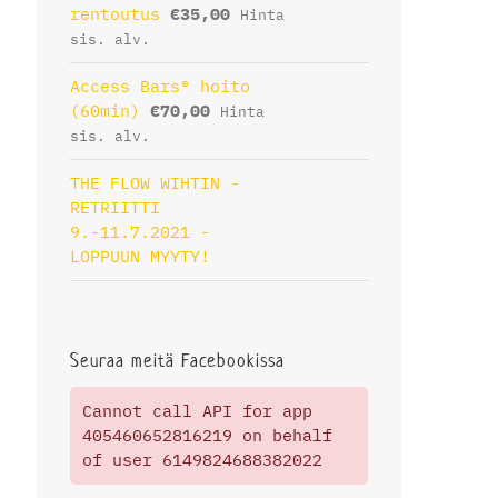
rentoutus
€
35,00
Hinta
sis. alv.
Access Bars® hoito
(60min)
€
70,00
Hinta
sis. alv.
THE FLOW WIHTIN -
RETRIITTI
9.-11.7.2021 -
LOPPUUN MYYTY!
Seuraa meitä Facebookissa
Cannot call API for app
405460652816219 on behalf
of user 6149824688382022