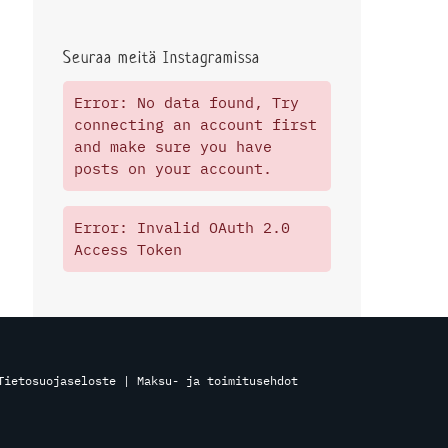
Seuraa meitä Instagramissa
Error: No data found, Try
connecting an account first
and make sure you have
posts on your account.
Error: Invalid OAuth 2.0
Access Token
Tietosuojaseloste
|
Maksu- ja toimitusehdot