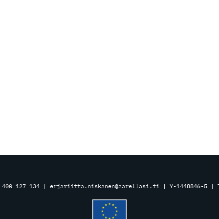
 400 127 134 | erjariitta.niskanen@aarellasi.fi | Y-1448846-5 |