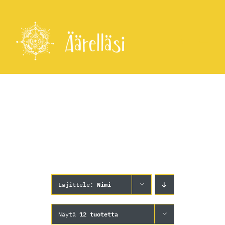
Skip
to
content
Lajittele:
Nimi
Näytä
12 tuotetta