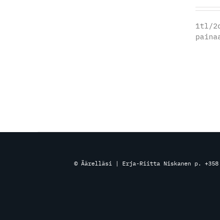
1tl/2
paina
© Äärelläsi | Erja-Riitta Niskanen p. +358