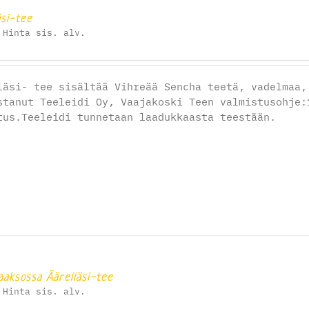
äsi-tee
Hinta sis. alv.
läsi- tee sisältää Vihreää Sencha teetä, vadelmaa,
stanut Teeleidi Oy, Vaajakoski Teen valmistusohj
tus.Teeleidi tunnetaan laadukkaasta teestään.
aaksossa Äärelläsi-tee
Hinta sis. alv.