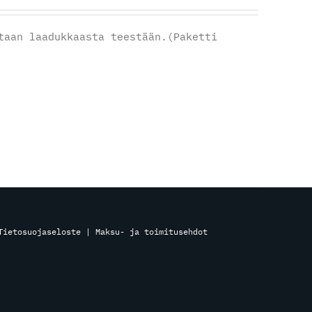
aan laadukkaasta teestään.(Paketti
Tietosuojaseloste
|
Maksu- ja toimitusehdot