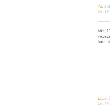
Äärell
€
6,00
Äärel
valmi
haudu
Onnenl
€
6,00