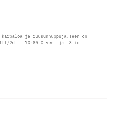
 karpaloa ja ruusunnuppuja.Teen on
e:1tl/2dl 70-80 C vesi ja 3min