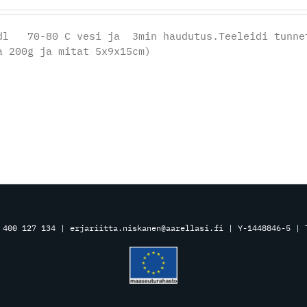
dl 70-80 C vesi ja 3min haudutus.Teeleidi tunnet
a 200g ja mitat 5x9x15cm)
 400 127 134 | erjariitta.niskanen@aarellasi.fi | Y-1448846-5 |