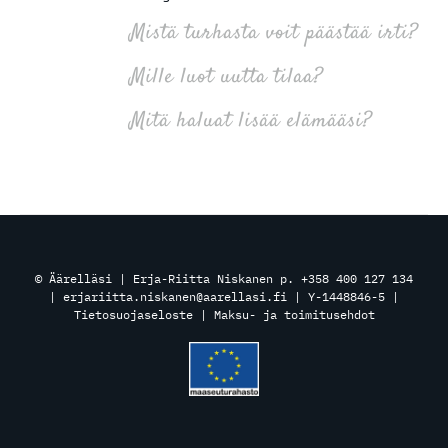
Mistä turhasta voit päästää irti?
Mille luot uutta tilaa?
Mitä haluat lisää elämääsi?
© Äärelläsi | Erja-Riitta Niskanen p. +358 400 127 134
| erjariitta.niskanen@aarellasi.fi | Y-1448846-5 |
Tietosuojaseloste
|
Maksu- ja toimitusehdot